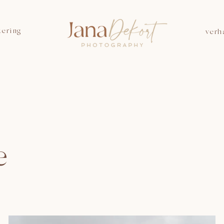
tering
verh
e