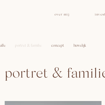
over mij
inves
alle
portret & familie
concept
huwelijk
portret & famili