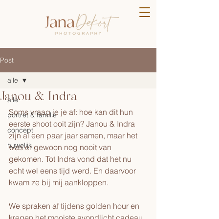
Post
alle
Janou & Indra
alle
Soms vraag je je af: hoe kan dit hun 
portret & familie
eerste shoot ooit zijn? Janou & Indra 
concept
zijn al een paar jaar samen, maar het 
huwelijk
was er gewoon nog nooit van 
gekomen. Tot Indra vond dat het nu 
echt wel eens tijd werd. En daarvoor 
kwam ze bij mij aankloppen. 
We spraken af tijdens golden hour en 
kregen het mooiste avondlicht cadeau. 