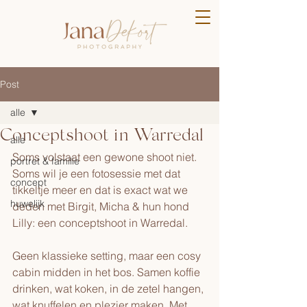
Post
alle
Conceptshoot in Warredal
alle
Soms volstaat een gewone shoot niet. 
portret & familie
Soms wil je een fotosessie met dat 
concept
tikkeltje meer en dat is exact wat we 
huwelijk
deden met Birgit, Micha & hun hond 
Lilly: een conceptshoot in Warredal. 
Geen klassieke setting, maar een cosy 
cabin midden in het bos. Samen koffie 
drinken, wat koken, in de zetel hangen, 
wat knuffelen en plezier maken. Met 