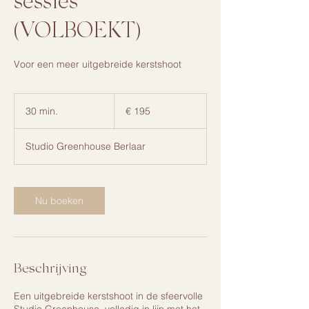
sessies
(VOLBOEKT)
Voor een meer uitgebreide kerstshoot
195
euro
30 min.
3
€ 195
0
m
Studio Greenhouse Berlaar
i
n
.
Nu boeken
Beschrijving
Een uitgebreide kerstshoot in de sfeervolle